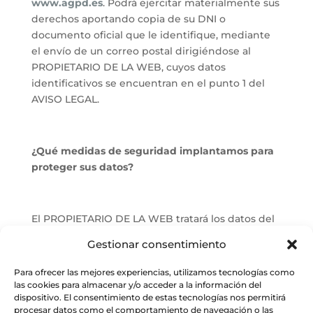
www.agpd.es
. Podrá ejercitar materialmente sus
derechos aportando copia de su DNI o
documento oficial que le identifique, mediante
el envío de un correo postal dirigiéndose al
PROPIETARIO DE LA WEB, cuyos datos
identificativos se encuentran en el punto 1 del
AVISO LEGAL.
¿Qué medidas de seguridad implantamos para
proteger sus datos?
El PROPIETARIO DE LA WEB tratará los datos del
Usuario en todo momento de forma
Gestionar consentimiento
absolutamente confidencial y guardando el
preceptivo deber de secreto respecto de los
Para ofrecer las mejores experiencias, utilizamos tecnologías como
mismos, de conformidad con lo previsto en la
las cookies para almacenar y/o acceder a la información del
dispositivo. El consentimiento de estas tecnologías nos permitirá
normativa de aplicación, adoptando al efecto las
procesar datos como el comportamiento de navegación o las