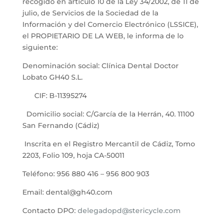
recogido en artículo 10 de la Ley 34/2002, de 11 de
julio, de Servicios de la Sociedad de la
Información y del Comercio Electrónico (LSSICE),
el PROPIETARIO DE LA WEB, le informa de lo
siguiente:
Denominación social: Clínica Dental Doctor
Lobato GH40 S.L.
CIF: B-11395274
Domicilio social: C/García de la Herrán, 40. 11100
San Fernando (Cádiz)
Inscrita en el Registro Mercantil de Cádiz, Tomo
2203, Folio 109, hoja CA-50011
Teléfono: 956 880 416 – 956 800 903
Email: dental@gh40.com
Contacto DPO:
delegadopd@stericycle.com